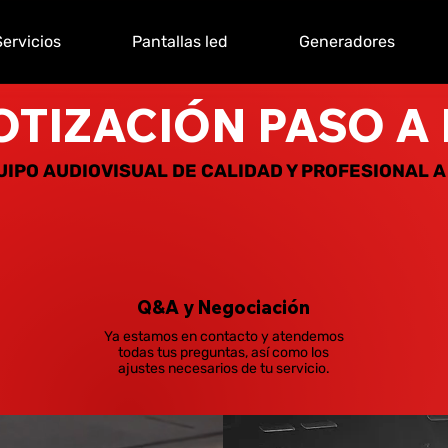
Servicios
Pantallas led
Generadores
OTIZACIÓN PASO A
UIPO AUDIOVISUAL DE CALIDAD Y PROFESIONAL A
Q&A y Negociación
Ya estamos en contacto y atendemos
todas tus preguntas, así como los
ajustes necesarios de tu servicio.