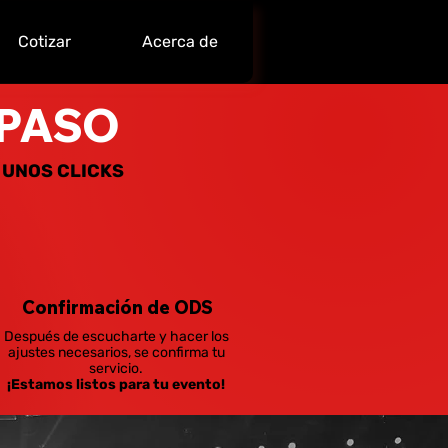
Cotizar
Acerca de
 PASO
 UNOS CLICKS
Confirmación de ODS
Después de escucharte y hacer los
ajustes necesarios, se confirma tu
servicio.
¡Estamos listos para tu evento!