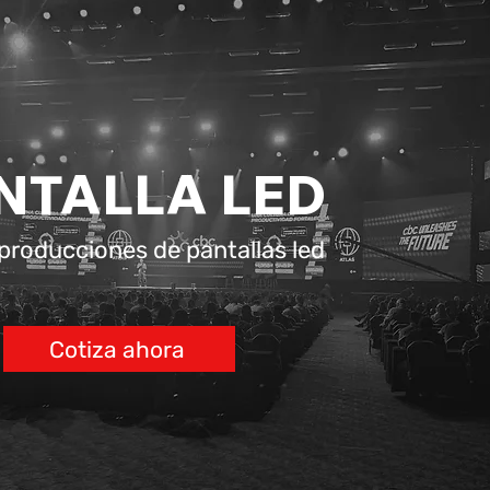
NTALLA LED
 producciones de pantallas led
Cotiza ahora