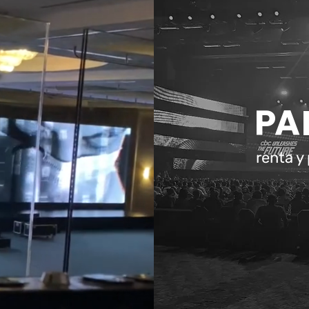
PA
renta y