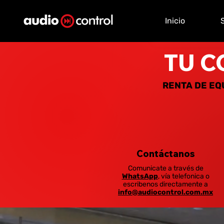
Inicio
TU C
RENTA DE EQ
Contáctanos
Comunicate a través de
WhatsApp
, vía telefonica o
escribenos directamente a
info@audiocontrol.com.mx